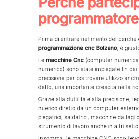
Perchè parteci
programmatore
Prima di entrare nel merito del perché
programmazione cnc Bolzano
, è gius
Le
macchine Cnc
(computer numerical 
numerico) sono state impiegate fin dai pri
precisione per poi trovare utilizzo an
detto, una importante crescita nella rich
Grazie alla duttilità e alla precisione, l
nuerico diretto da un computer ester
piegatrici, saldatrici, macchine da tagli
strumento di lavoro anche in altri settor
Insomma, le macchine CNC sono l’evo