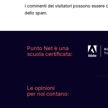
I commenti dei visitatori possono essere c
dello spam.
Punto Net è una
scuola certificata:
Le opinioni
per noi contano: