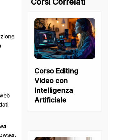
Corsi Correlati
izione
a
Corso Editing
Video con
Intelligenza
 web
Artificiale
dati
ser
rowser.