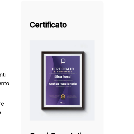
Certificato
nti
mento
re
è