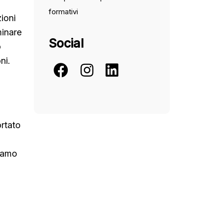
formativi
ioni
minare
Social
o
ni.
ortato
siamo