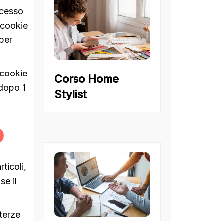
ccesso
 cookie
 per
 cookie
Corso Home
 dopo 1
Stylist
b
ticoli,
se il
 terze