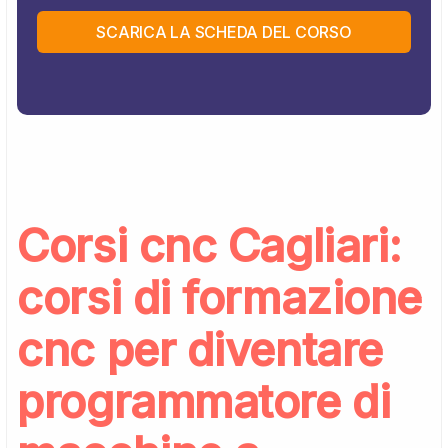
SCARICA LA SCHEDA DEL CORSO
Corsi cnc Cagliari:
corsi di formazione
cnc per diventare
programmatore di