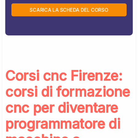
SCARICA LA SCHEDA DEL CORSO
Corsi cnc Firenze:
corsi di formazione
cnc per diventare
programmatore di