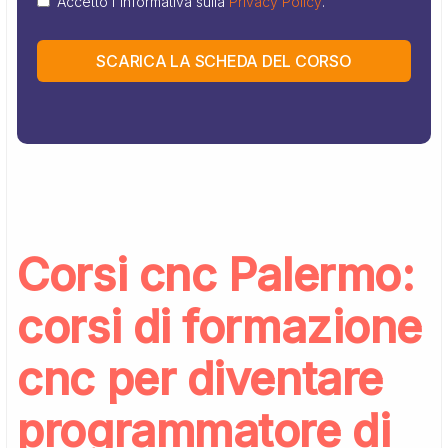
Accetto l'informativa sulla
Privacy Policy
.
SCARICA LA SCHEDA DEL CORSO
Corsi cnc Palermo:
corsi di formazione
cnc per diventare
programmatore di