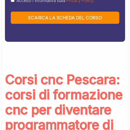
Accetto l'informativa sulla
Privacy Policy
.
SCARICA LA SCHEDA DEL CORSO
Corsi cnc Pescara:
corsi di formazione
cnc per diventare
programmatore di