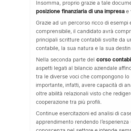
Insomma, proprio grazie a tale docume
posizione finanziaria di una impresa
e 
Grazie ad un percorso ricco di esempi 
comprensibile, il candidato avrà compres
principali scritture contabili svolte da 
contabile, la sua natura e la sua destina
Nella seconda parte del
corso contabil
aspetti legati al bilancio aziendale affi
tra le diverse voci che compongono lo st
importante, infatti, avere capacità di an
oltre abilità relazionali visto che redi
cooperazione tra più profili.
Continue esercitazioni ed analisi di case
apprendimento rendendo l’esperienza u
conoscenza nel settore e intende sempl