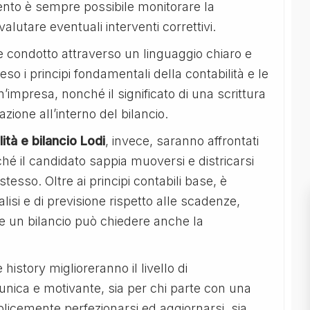
nto è sempre possibile monitorare la
valutare eventuali interventi correttivi.
e condotto attraverso un linguaggio chiaro e
o i principi fondamentali della contabilità e le
un’impresa, nonché il significato di una scrittura
zione all’interno del bilancio.
ità e bilancio Lodi
, invece, saranno affrontati
nché il candidato sappia muoversi e districarsi
esso. Oltre ai principi contabili base, è
alisi e di previsione rispetto alle scadenze,
gere un bilancio può chiedere anche la
 history miglioreranno il livello di
nica e motivante, sia per chi parte con una
icemente perfezionarsi ed aggiornarsi, sia