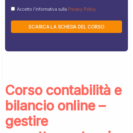
Accetto l'informativa sulla
Privacy Policy
.
SCARICA LA SCHEDA DEL CORSO
Corso contabilità e
bilancio online –
gestire