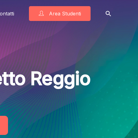
ontatti
Area Studenti
etto Reggio