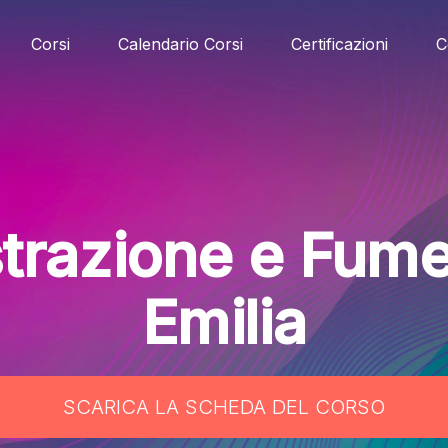
Corsi
Calendario Corsi
Certificazioni
C
strazione e Fum
Emilia
SCARICA LA SCHEDA DEL CORSO