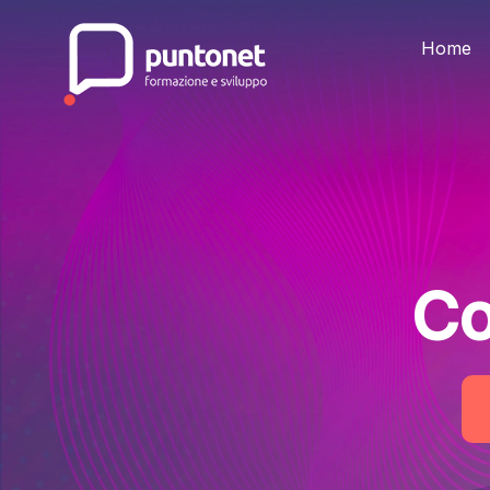
Skip
to
the
Home
content
Co