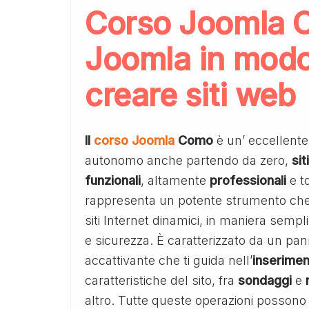
Corso Joomla 
Joomla in modo
creare siti web
Il
corso Joomla
Como
è un’ eccellente
autonomo anche partendo da zero,
si
funzionali
, altamente
professionali
e t
rappresenta un potente strumento che 
siti Internet dinamici, in maniera sem
e sicurezza. È caratterizzato da un pann
accattivante che ti guida nell’
inserime
caratteristiche del sito, fra
sondaggi
e
altro. Tutte queste operazioni posson