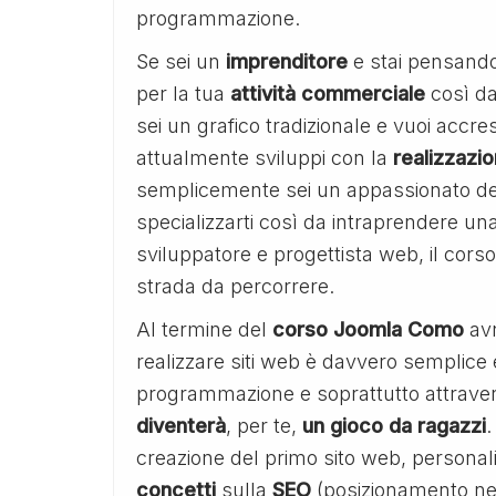
programmazione.
Se sei un
imprenditore
e stai pensando d
per la tua
attività commerciale
così da
sei un grafico tradizionale e vuoi accre
attualmente sviluppi con la
realizzazi
semplicemente sei un appassionato del
specializzarti così da intraprendere una
sviluppatore e progettista web, il co
strada da percorrere.
Al termine del
corso Joomla Como
avr
realizzare siti web è davvero semplic
programmazione e soprattutto attrave
diventerà
, per te,
un gioco da ragazzi
.
creazione del primo sito web, personaliz
concetti
sulla
SEO
(posizionamento nei