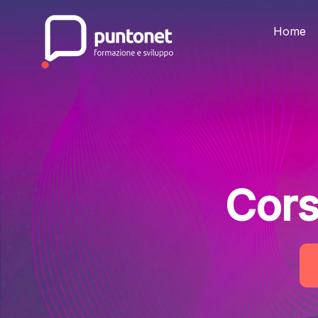
Skip
to
the
Home
content
Cors