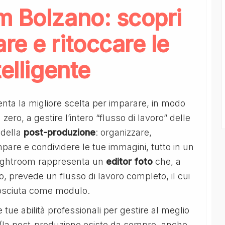
m Bolzano: scopri
e e ritoccare le
elligente
nta la migliore scelta per imparare, in modo
ro, a gestire l’intero “flusso di lavoro” delle
della
post-produzione
: organizzare,
mpare e condividere le tue immagini, tutto in un
 Lightroom rappresenta un
editor
foto
che, a
co, prevede un flusso di lavoro completo, il cui
nosciuta come modulo.
 tue abilità professionali per gestire al meglio
a (la post-produzione esiste da sempre, anche