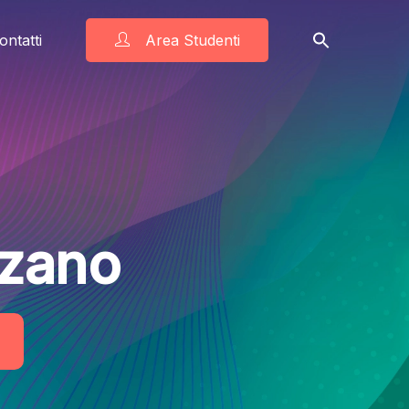
ontatti
Area Studenti
lzano