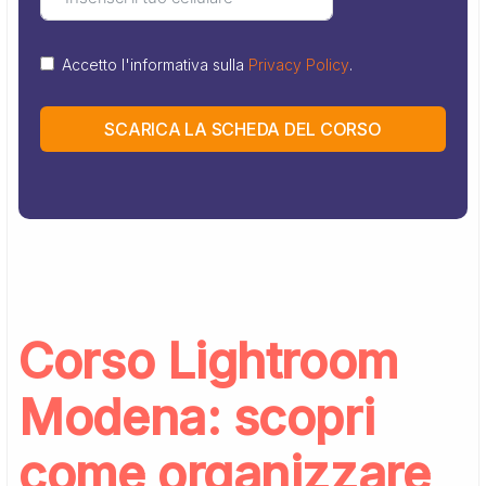
Accetto l'informativa sulla
Privacy Policy
.
SCARICA LA SCHEDA DEL CORSO
Corso Lightroom
Modena: scopri
come organizzare