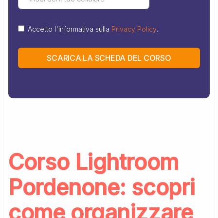
Accetto l'informativa sulla
Privacy Policy
.
SCARICA LA SCHEDA DEL CORSO
Corso Lightroom
Pordenone: scopri
come organizzare