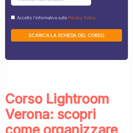
Accetto l'informativa sulla
Privacy Policy
.
SCARICA LA SCHEDA DEL CORSO
Corso Lightroom
Verona: scopri
come organizzare