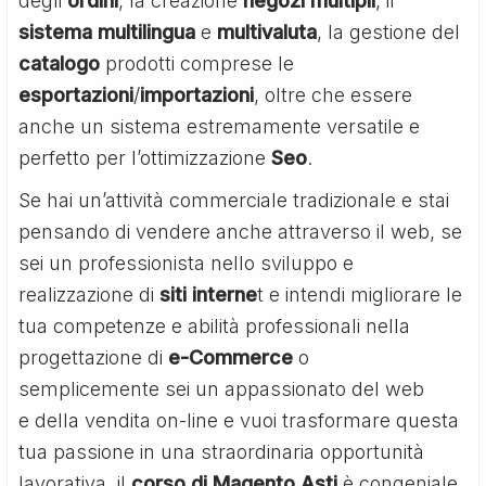
degli
ordini
, la creazione
negozi
multipli
, il
sistema
multilingua
e
multivaluta
, la gestione del
catalogo
prodotti comprese le
esportazioni
/
importazioni
, oltre che essere
anche un sistema estremamente versatile e
perfetto per l’ottimizzazione
Seo
.
Se hai un’attività commerciale tradizionale e stai
pensando di vendere anche attraverso il web, se
sei un professionista nello sviluppo e
realizzazione di
siti interne
t e intendi migliorare le
tua competenze e abilità professionali nella
progettazione di
e-Commerce
o
semplicemente sei un appassionato del web
e della vendita on-line e vuoi trasformare questa
tua passione in una straordinaria opportunità
lavorativa, il
corso di Magento Asti
è congeniale