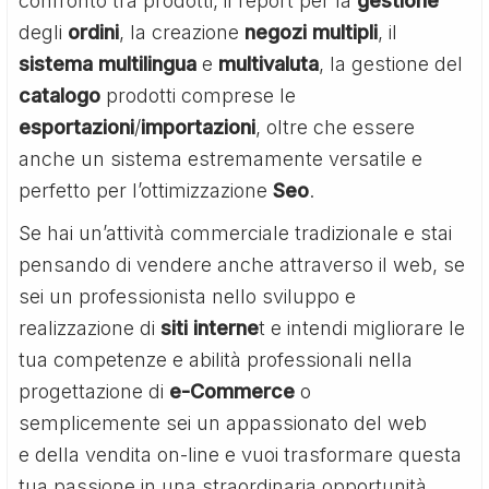
confronto tra prodotti, il report per la
gestione
degli
ordini
, la creazione
negozi
multipli
, il
sistema
multilingua
e
multivaluta
, la gestione del
catalogo
prodotti comprese le
esportazioni
/
importazioni
, oltre che essere
anche un sistema estremamente versatile e
perfetto per l’ottimizzazione
Seo
.
Se hai un’attività commerciale tradizionale e stai
pensando di vendere anche attraverso il web, se
sei un professionista nello sviluppo e
realizzazione di
siti interne
t e intendi migliorare le
tua competenze e abilità professionali nella
progettazione di
e-Commerce
o
semplicemente sei un appassionato del web
e della vendita on-line e vuoi trasformare questa
tua passione in una straordinaria opportunità