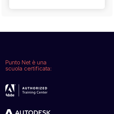
Punto Net è una
scuola certificata: