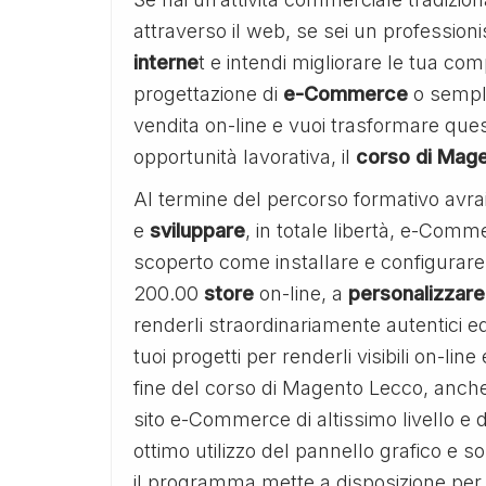
attraverso il web, se sei un professioni
interne
t e intendi migliorare le tua com
progettazione di
e-Commerce
o sempli
vendita on-line e vuoi trasformare ques
opportunità lavorativa, il
corso di Mag
Al termine del percorso formativo avrai
e
sviluppare
, in totale libertà, e-Comm
scoperto come installare e configurare 
200.00
store
on-line, a
personalizzare
renderli straordinariamente autentici e
tuoi progetti per renderli visibili on-lin
fine del corso di Magento Lecco, anche
sito e-Commerce di altissimo livello e d
ottimo utilizzo del pannello grafico e 
il programma mette a disposizione per l