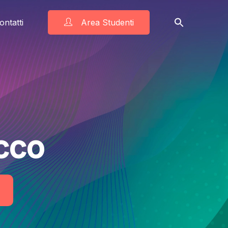
ontatti
Area Studenti
cco