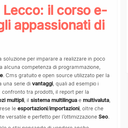
Lecco: il corso e-
i appassionati di
a soluzione per imparare a realizzare in poco
za alcuna competenza di programmazione,
ne
. Cms gratuito e open source utilizzato per la
 una serie di
vantaggi
, quali ad esempio i
 confronto tra prodotti, il report per la
zi
multipli
, il
sistema
multilingua
e
multivaluta
,
rese le
esportazioni
/
importazioni
, oltre che
versatile e perfetto per l’ottimizzazione
Seo
.
onale e stai pensando di vendere anche