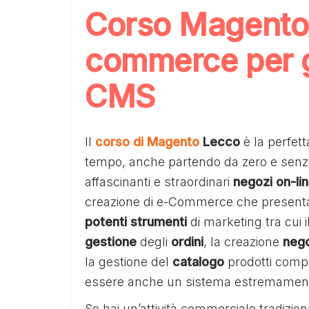
Corso Magento 
commerce per gl
CMS
Il
corso di Magento
Lecco
è la perfett
tempo, anche partendo da zero e sen
affascinanti e straordinari
negozi
on-li
creazione di e-Commerce che presenta
potenti
strumenti
di marketing tra cui il
gestione
degli
ordini
, la creazione
nego
la gestione del
catalogo
prodotti comp
essere anche un sistema estremamente 
Se hai un’attività commerciale tradizi