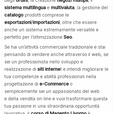
degli
ordini
, la creazione
negozi
multipli
, il
sistema
multilingua
e
multivaluta
, la gestione del
catalogo
prodotti comprese le
esportazioni
/
importazioni
, oltre che essere
anche un sistema estremamente versatile e
perfetto per l’ottimizzazione
Seo
.
Se hai un’attività commerciale tradizionale e stai
pensando di vendere anche attraverso il web, se
sei un professionista nello sviluppo e
realizzazione di
siti interne
t e intendi migliorare le
tua competenze e abilità professionali nella
progettazione di
e-Commerce
o
semplicemente sei un appassionato del web
e della vendita on-line e vuoi trasformare questa
tua passione in una straordinaria opportunità
lavorativa, il
corso di Magento Livorno
è