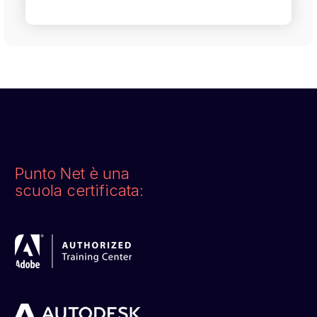
Punto Net è una
scuola certificata: