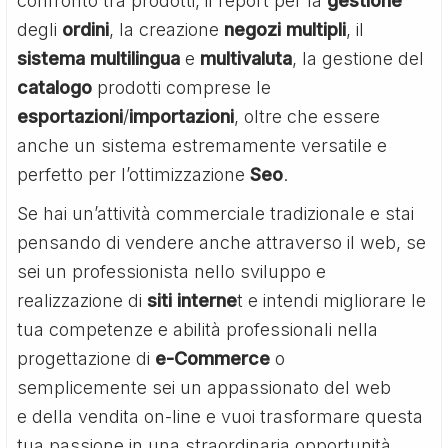
confronto tra prodotti, il report per la
gestione
degli
ordini
, la creazione
negozi
multipli
, il
sistema
multilingua
e
multivaluta
, la gestione del
catalogo
prodotti comprese le
esportazioni
/
importazioni
, oltre che essere
anche un sistema estremamente versatile e
perfetto per l’ottimizzazione
Seo
.
Se hai un’attività commerciale tradizionale e stai
pensando di vendere anche attraverso il web, se
sei un professionista nello sviluppo e
realizzazione di
siti interne
t e intendi migliorare le
tua competenze e abilità professionali nella
progettazione di
e-Commerce
o
semplicemente sei un appassionato del web
e della vendita on-line e vuoi trasformare questa
tua passione in una straordinaria opportunità