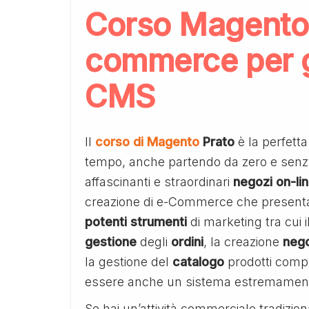
Corso Magento P
commerce per gl
CMS
Il
corso di Magento
Prato
è la perfetta
tempo, anche partendo da zero e sen
affascinanti e straordinari
negozi
on-li
creazione di e-Commerce che presenta
potenti
strumenti
di marketing tra cui il
gestione
degli
ordini
, la creazione
nego
la gestione del
catalogo
prodotti comp
essere anche un sistema estremamente 
Se hai un’attività commerciale tradizi