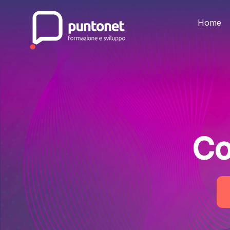
Skip
to
the
Home
content
Co