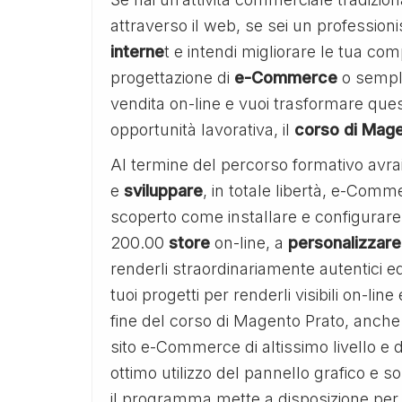
attraverso il web, se sei un professioni
interne
t e intendi migliorare le tua com
progettazione di
e-Commerce
o sempli
vendita on-line e vuoi trasformare ques
opportunità lavorativa, il
corso di Mage
Al termine del percorso formativo avrai
e
sviluppare
, in totale libertà, e-Comm
scoperto come installare e configurare 
200.00
store
on-line, a
personalizzare
renderli straordinariamente autentici e
tuoi progetti per renderli visibili on-lin
fine del corso di Magento Prato, anche 
sito e-Commerce di altissimo livello e d
ottimo utilizzo del pannello grafico e 
il programma mette a disposizione per l