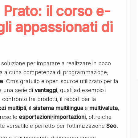
rato: il corso e-
i appassionati di
 soluzione per imparare a realizzare in poco
za alcuna competenza di programmazione,
ne
. Cms gratuito e open source utilizzato per la
 una serie di
vantaggi
, quali ad esempio i
 confronto tra prodotti, il report per la
zi
multipli
, il
sistema
multilingua
e
multivaluta
,
rese le
esportazioni
/
importazioni
, oltre che
versatile e perfetto per l’ottimizzazione
Seo
.
onale e stai pensando di vendere anche