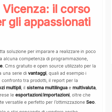
Vicenza: il corso
 gli appassionati
tta soluzione per imparare a realizzare in poco
za alcuna competenza di programmazione,
ne
. Cms gratuito e open source utilizzato per la
 una serie di
vantaggi
, quali ad esempio i
 confronto tra prodotti, il report per la
zi
multipli
, il
sistema
multilingua
e
multivaluta
,
rese le
esportazioni
/
importazioni
, oltre che
versatile e perfetto per l’ottimizzazione
Seo
.
onale e stai pensando di vendere anche