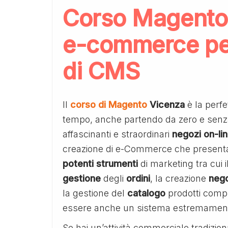
Corso Magento 
e-commerce per
di CMS
Il
corso di Magento
Vicenza
è la perfe
tempo, anche partendo da zero e sen
affascinanti e straordinari
negozi
on-li
creazione di e-Commerce che presenta
potenti
strumenti
di marketing tra cui il
gestione
degli
ordini
, la creazione
nego
la gestione del
catalogo
prodotti comp
essere anche un sistema estremamente 
Se hai un’attività commerciale tradizi