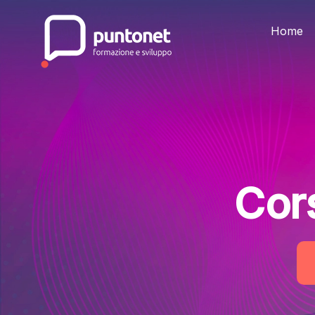
Skip
to
the
Home
content
Cor