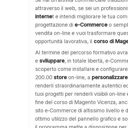
attraverso il web, se sei un professioni
interne
t e intendi migliorare le tua com
progettazione di
e-Commerce
o sempli
vendita on-line e vuoi trasformare ques
opportunità lavorativa, il
corso di Mag
Al termine del percorso formativo avrai
e
sviluppare
, in totale libertà, e-Comm
scoperto come installare e configurare 
200.00
store
on-line, a
personalizzare
renderli straordinariamente autentici e
tuoi progetti per renderli visibili on-lin
fine del corso di Magento Vicenza, anc
sito e-Commerce di altissimo livello e d
ottimo utilizzo del pannello grafico e 
il programma mette a disposizione per l