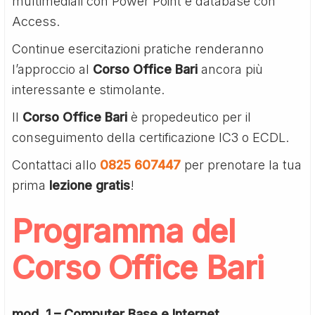
multimediali con Power Point e database con
Access.
Continue esercitazioni pratiche renderanno
l’approccio al
Corso Office Bari
ancora più
interessante e stimolante.
Il
Corso Office Bari
è propedeutico per il
conseguimento della certificazione IC3 o ECDL.
Contattaci allo
0825 607447
per prenotare la tua
prima
lezione gratis
!
Programma del
Corso Office Bari
mod. 1 – Computer Base e Internet