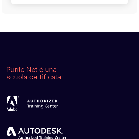
Punto Net è una
scuola certificata: