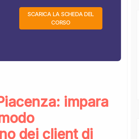
SCARICA LA SCHEDA DEL
CORSO
Piacenza: impara
n modo
o dei client di