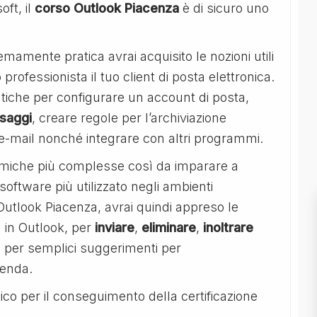
oft, il
corso Outlook Piacenza
è di sicuro uno
emamente pratica avrai acquisito le nozioni utili
rofessionista il tuo client di posta elettronica.
ratiche per configurare un account di posta,
saggi
, creare regole per l’archiviazione
e-mail nonché integrare con altri programmi.
inamiche più complesse così da imparare a
software più utilizzato negli ambienti
 Outlook Piacenza, avrai quindi appreso le
a in Outlook, per
inviare
,
eliminare
,
inoltrare
e per semplici suggerimenti per
genda.
co per il conseguimento della certificazione