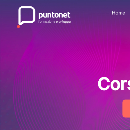
Skip
to
the
Home
content
Cor