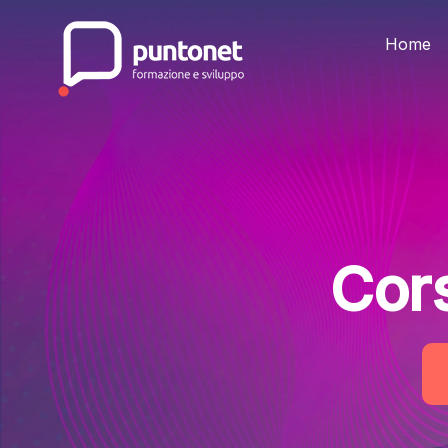
Skip
to
the
Home
content
Cor