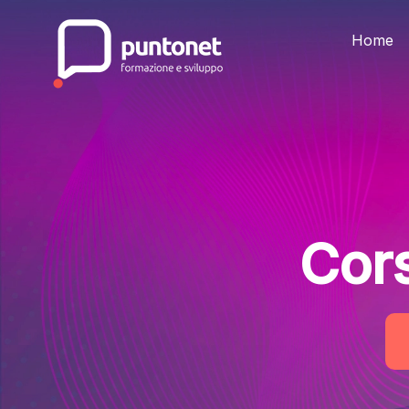
Skip
to
the
Home
content
Cor