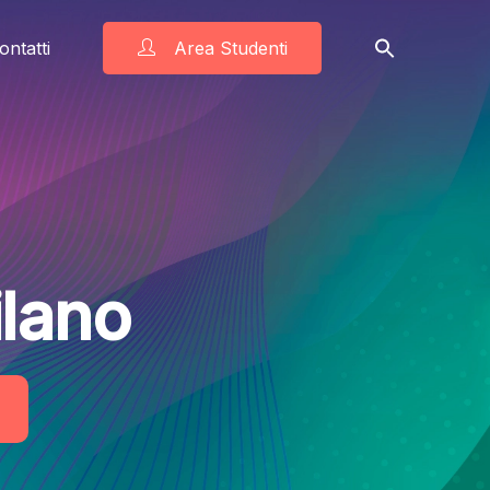
ontatti
Area Studenti
lano