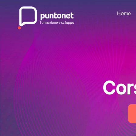
Skip
to
the
Home
content
Cor