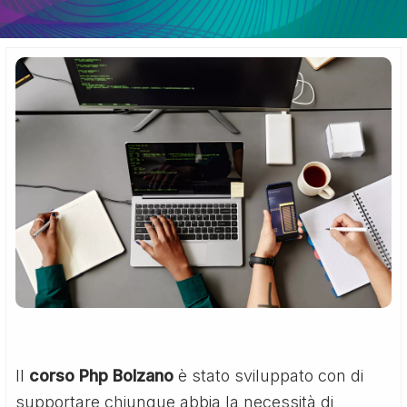
Il
corso Php Bolzano
è stato sviluppato con di
supportare chiunque abbia la necessità di