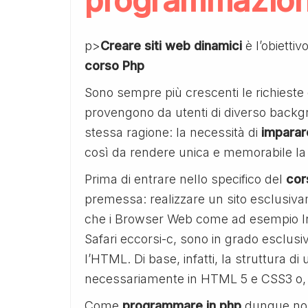
programmazion
p>
Creare siti web dinamici
è l’obiettiv
corso Php
Sono sempre più crescenti le richieste 
provengono da utenti di diverso back
stessa ragione: la necessità di
imparare
così da rendere unica e memorabile la 
Prima di entrare nello specifico del
cor
premessa: realizzare un sito esclusivame
che i Browser Web come ad esempio In
Safari eccorsi-c, sono in grado esclusi
l’HTML. Di base, infatti, la struttura d
necessariamente in HTML 5 e CSS3 o, in
Come
programmare in php
dunque non