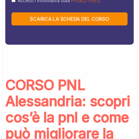
Accetto l'informativa sulla
Privacy Policy
.
SCARICA LA SCHEDA DEL CORSO
CORSO PNL
Alessandria: scopri
cos’è la pnl e come
può migliorare la