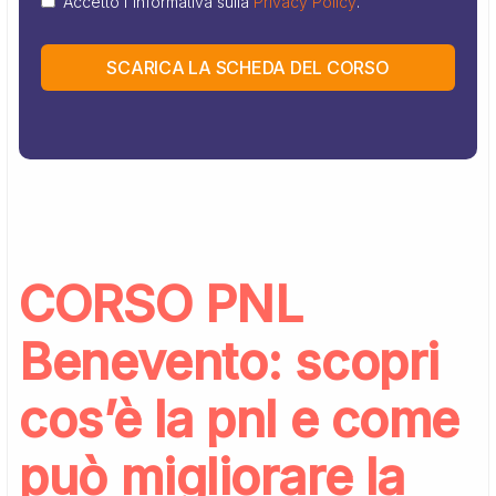
Accetto l'informativa sulla
Privacy Policy
.
SCARICA LA SCHEDA DEL CORSO
CORSO PNL
Benevento: scopri
cos’è la pnl e come
può migliorare la