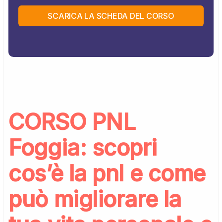
SCARICA LA SCHEDA DEL CORSO
CORSO PNL
Foggia: scopri
cos’è la pnl e come
può migliorare la