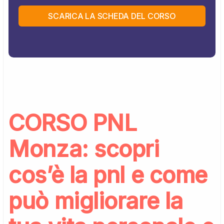
SCARICA LA SCHEDA DEL CORSO
CORSO PNL
Monza: scopri
cos’è la pnl e come
può migliorare la