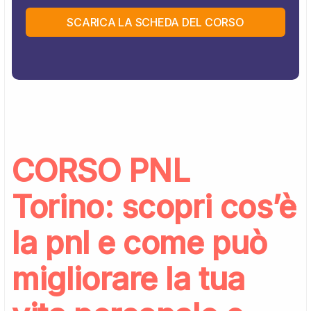
SCARICA LA SCHEDA DEL CORSO
CORSO PNL
Torino: scopri cos’è
la pnl e come può
migliorare la tua