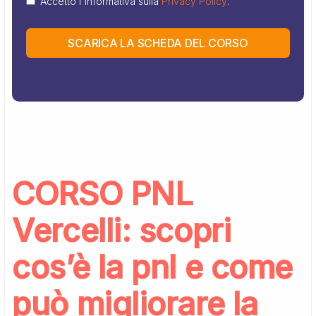
Accetto l'informativa sulla
Privacy Policy
.
SCARICA LA SCHEDA DEL CORSO
CORSO PNL
Vercelli: scopri
cos’è la pnl e come
può migliorare la