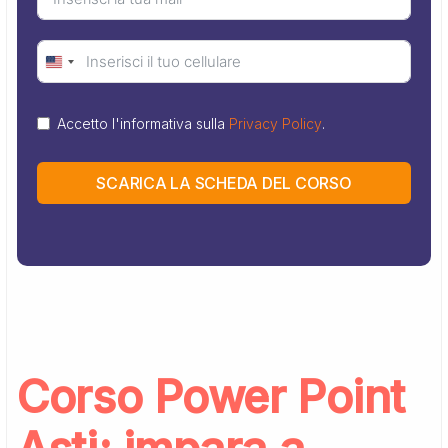
United
States
Accetto l'informativa sulla
Privacy Policy
.
+1
SCARICA LA SCHEDA DEL CORSO
Corso Power Point