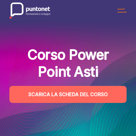
Skip
to
the
content
Corso Power
Point Asti
SCARICA LA SCHEDA DEL CORSO