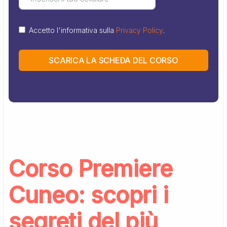
Accetto l'informativa sulla
Privacy Policy
.
SCARICA LA SCHEDA DEL CORSO
Corso Premiere
Cuneo: scopri i
segreti del più