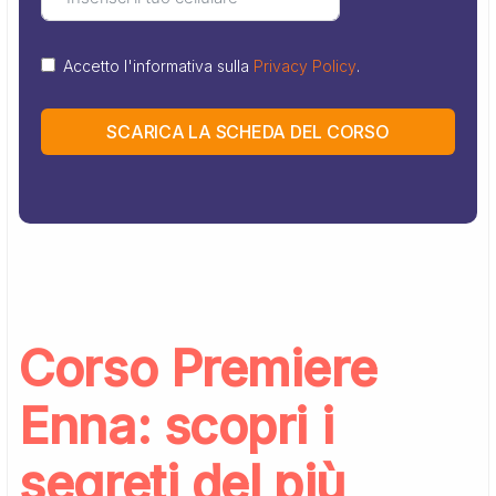
Accetto l'informativa sulla
Privacy Policy
.
SCARICA LA SCHEDA DEL CORSO
Corso Premiere
Enna: scopri i
segreti del più