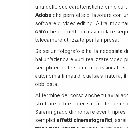
una delle sue caratteristiche principali,
Adobe
che permette di lavorare con un’a
software di video editing. Altra importan
cam
che permette di assemblare sequ
telecamere utilizzate per la ripresa.
Se sei un fotografo e hai la necessità d
hai un’azienda e vuoi realizzare video pr
semplicemente sei un appassionato vide
autonomia filmati di qualsiasi natura,
i
obbligata.
Al termine del corso anche tu avrai ac
sfruttare le tue potenzialità e le tue ri
Sarai in grado di montare eventi ripresi
semplici
effetti
cinematografici
; sarai