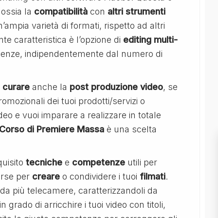
 ossia la
compatibilità
con
altri
strumenti
mpia varietà di formati, rispetto ad altri
te caratteristica è l’opzione di
editing multi-
enze, indipendentemente dal numero di
i
curare
anche la
post produzione video
, se
omozionali dei tuoi prodotti/servizi o
o e vuoi imparare a realizzare in totale
l Corso di Premiere Massa
è una scelta
quisito
tecniche
e
competenze
utili per
sorse per
creare
o condividere i tuoi
filmati
.
 da più telecamere, caratterizzandoli da
 in grado di arricchire i tuoi video con titoli,