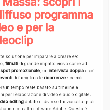
 Massa: scopri i
 diffuso programma
eo e per la
deoclip
te soluzione per imparare a creare e/o
to,
filmati
di grande impatto visivo come ad
o
spot promozionale
, un’
intervista doppia
o più
eventi
di famiglia o le
ricorrenze
speciali.
ora in tempo reale basato su timeline e
ni per l’elaborazione di video e audio digitale.
deo editing
dotato di diverse funzionalità quali
sharing con altri software Adobe. Questa è