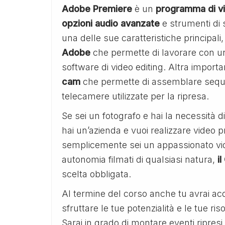
Adobe Premiere
è un
programma di vi
opzioni audio avanzate
e strumenti di 
una delle sue caratteristiche principali,
Adobe
che permette di lavorare con un’a
software di video editing. Altra importan
cam
che permette di assemblare sequ
telecamere utilizzate per la ripresa.
Se sei un fotografo e hai la necessità d
hai un’azienda e vuoi realizzare video pr
semplicemente sei un appassionato vide
autonomia filmati di qualsiasi natura,
i
scelta obbligata.
Al termine del corso anche tu avrai ac
sfruttare le tue potenzialità e le tue ri
Sarai in grado di montare eventi ripresi