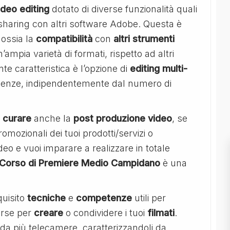
deo editing
dotato di diverse funzionalità quali
sharing con altri software Adobe. Questa è
 ossia la
compatibilità
con
altri
strumenti
mpia varietà di formati, rispetto ad altri
te caratteristica è l’opzione di
editing multi-
enze, indipendentemente dal numero di
i
curare
anche la
post produzione video
, se
omozionali dei tuoi prodotti/servizi o
o e vuoi imparare a realizzare in totale
l Corso di Premiere Medio Campidano
è una
quisito
tecniche
e
competenze
utili per
sorse per
creare
o condividere i tuoi
filmati
.
 da più telecamere, caratterizzandoli da