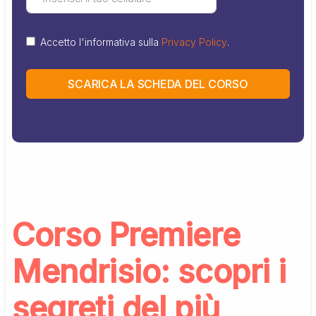
Accetto l'informativa sulla
Privacy Policy
.
SCARICA LA SCHEDA DEL CORSO
Corso Premiere
Mendrisio: scopri i
segreti del più