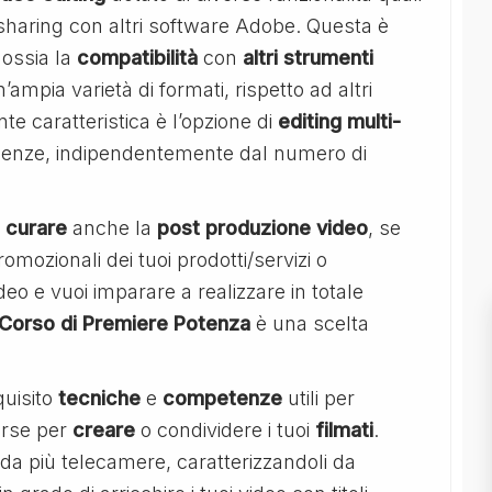
sharing con altri software Adobe. Questa è
 ossia la
compatibilità
con
altri
strumenti
mpia varietà di formati, rispetto ad altri
te caratteristica è l’opzione di
editing multi-
enze, indipendentemente dal numero di
i
curare
anche la
post produzione video
, se
omozionali dei tuoi prodotti/servizi o
o e vuoi imparare a realizzare in totale
l Corso di Premiere Potenza
è una scelta
quisito
tecniche
e
competenze
utili per
sorse per
creare
o condividere i tuoi
filmati
.
 da più telecamere, caratterizzandoli da