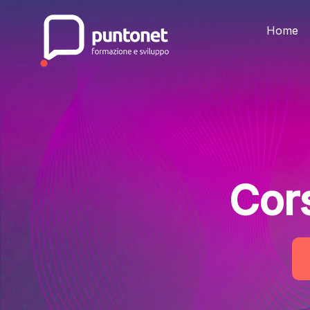
Skip
to
the
Home
content
Cor