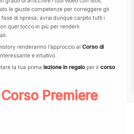
 in grado di arricchire i tuoi video con titoli,
uisito le giuste competenze per correggere gli
 fase di ripresa; avrai dunque carpito tutti i
ori quel tocco in più per renderli
li.
history renderanno l’approccio al
Corso di
nteressante e intuitivo.
tare la tua prima
lezione in regalo
per il
corso
 Corso Premiere