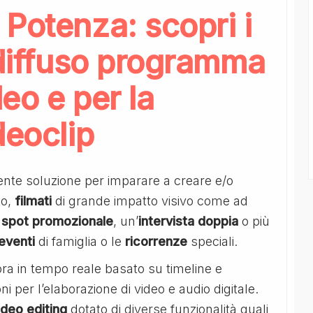
Potenza: scopri i
 diffuso programma
eo e per la
deoclip
ente soluzione per imparare a creare e/o
to,
filmati
di grande impatto visivo come ad
o
spot promozionale
, un’
intervista doppia
o più
eventi
di famiglia o le
ricorrenze
speciali.
ora in tempo reale basato su timeline e
ni per l’elaborazione di video e audio digitale.
deo editing
dotato di diverse funzionalità quali