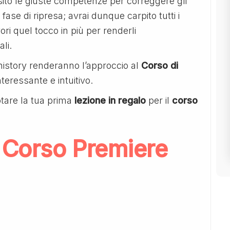
uisito le giuste competenze per correggere gli
 fase di ripresa; avrai dunque carpito tutti i
ori quel tocco in più per renderli
li.
history renderanno l’approccio al
Corso di
teressante e intuitivo.
tare la tua prima
lezione in regalo
per il
corso
 Corso Premiere