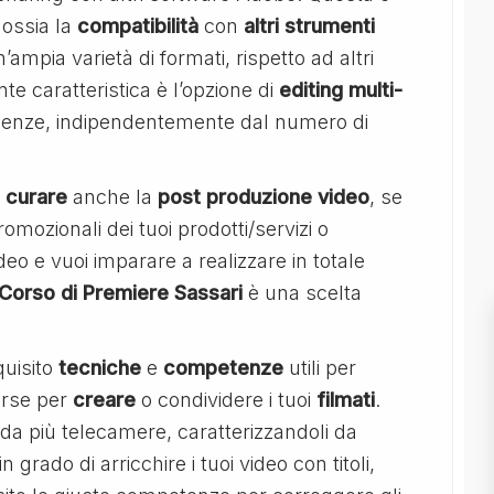
 ossia la
compatibilità
con
altri
strumenti
mpia varietà di formati, rispetto ad altri
te caratteristica è l’opzione di
editing multi-
enze, indipendentemente dal numero di
i
curare
anche la
post produzione video
, se
omozionali dei tuoi prodotti/servizi o
o e vuoi imparare a realizzare in totale
l Corso di Premiere Sassari
è una scelta
quisito
tecniche
e
competenze
utili per
sorse per
creare
o condividere i tuoi
filmati
.
 da più telecamere, caratterizzandoli da
 in grado di arricchire i tuoi video con titoli,