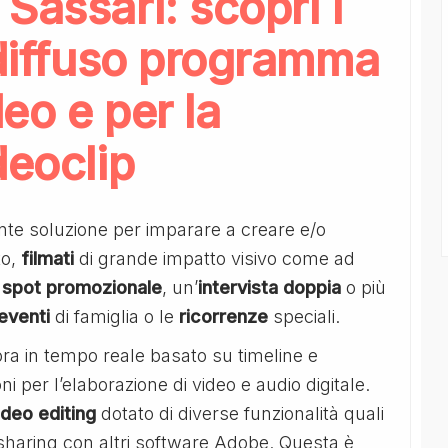
Sassari: scopri i
 diffuso programma
eo e per la
deoclip
nte soluzione per imparare a creare e/o
to,
filmati
di grande impatto visivo come ad
o
spot promozionale
, un’
intervista doppia
o più
eventi
di famiglia o le
ricorrenze
speciali.
ora in tempo reale basato su timeline e
ni per l’elaborazione di video e audio digitale.
deo editing
dotato di diverse funzionalità quali
sharing con altri software Adobe. Questa è