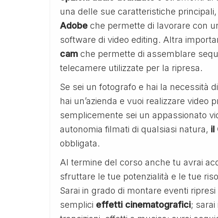
una delle sue caratteristiche principali,
Adobe
che permette di lavorare con un’a
software di video editing. Altra importan
cam
che permette di assemblare sequ
telecamere utilizzate per la ripresa.
Se sei un fotografo e hai la necessità d
hai un’azienda e vuoi realizzare video pr
semplicemente sei un appassionato vide
autonomia filmati di qualsiasi natura,
i
obbligata.
Al termine del corso anche tu avrai ac
sfruttare le tue potenzialità e le tue ri
Sarai in grado di montare eventi ripresi
semplici
effetti
cinematografici
; sarai