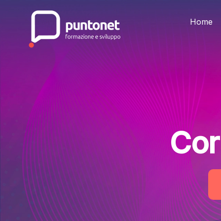
Skip
to
the
Home
content
Cor