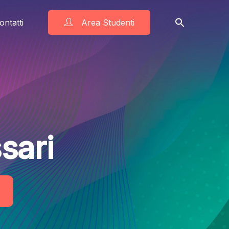
ontatti
Area Studenti
sari