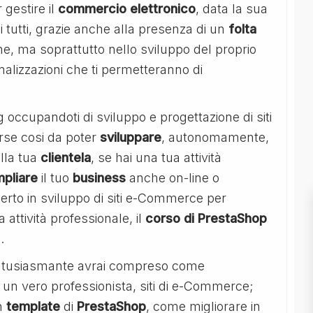
 gestire il
commercio
elettronico
, data la sua
 di tutti, grazie anche alla presenza di un
folta
ne, ma soprattutto nello sviluppo del proprio
nalizzazioni che ti permetteranno di
occupandoti di sviluppo e progettazione di siti
orse cosi da poter
sviluppare
, autonomamente,
lla tua
clientela
, se hai una tua attività
pliare
il tuo
business
anche on-line o
rto in sviluppo di siti e-Commerce per
attività professionale, il
corso di PrestaShop
.
 entusiasmante avrai compreso come
 un vero professionista, siti di e-Commerce;
n
template
di
PrestaShop
, come migliorare in