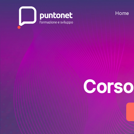
Skip
to
the
Home
content
Corso