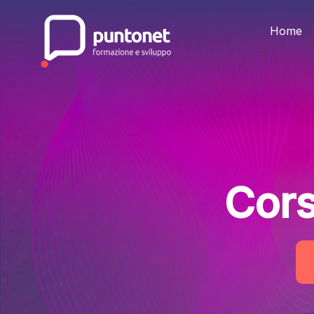
Skip
to
the
Home
content
Cors