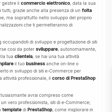
 gestire il
commercio
elettronico
, data la sua
 di tutti, grazie anche alla presenza di un
folta
ne, ma soprattutto nello sviluppo del proprio
nalizzazioni che ti permetteranno di
occupandoti di sviluppo e progettazione di siti
orse cosi da poter
sviluppare
, autonomamente,
lla tua
clientela
, se hai una tua attività
pliare
il tuo
business
anche on-line o
rto in sviluppo di siti e-Commerce per
attività professionale, il
corso di PrestaShop
 entusiasmante avrai compreso come
 un vero professionista, siti di e-Commerce;
n
template
di
PrestaShop
, come migliorare in