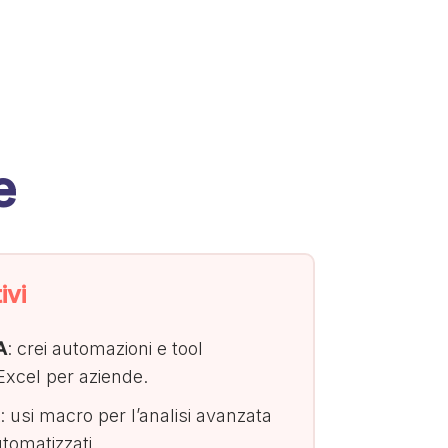
e
ivi
A
: crei automazioni e tool
 Excel per aziende.
: usi macro per l’analisi avanzata
utomatizzati.