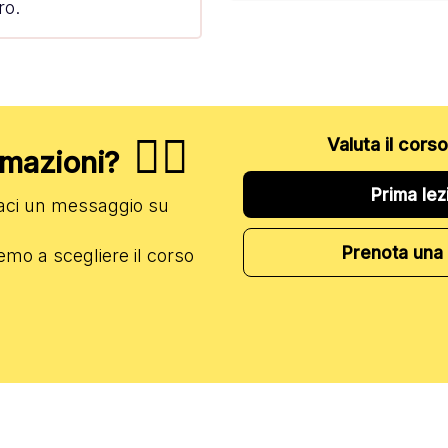
ro.
✋🏻
Valuta il cors
ormazioni?
Prima lez
iaci un messaggio su
Prenota una 
emo a scegliere il corso