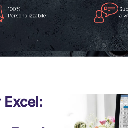
100%
Sup
Personalizzabile
a vi
 Excel: