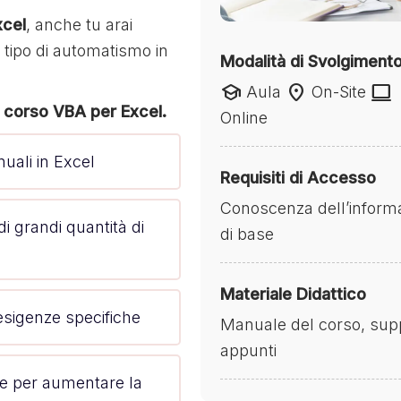
xcel
, anche tu arai
tipo di automatismo in
Modalità di Svolgiment
school
location_on
laptop
Aula
On-Site
l
corso VBA per Excel.
Online
uali in Excel
Requisiti di Accesso
Conoscenza dell’informa
di grandi quantità di
di base
Materiale Didattico
 esigenze specifiche
Manuale del corso, suppor
appunti
de per aumentare la