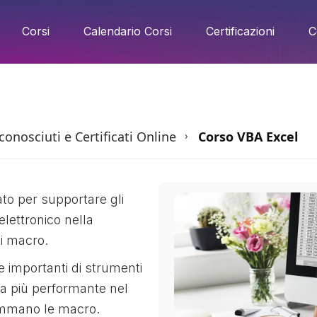
Corsi
Calendario Corsi
Certificazioni
C
onosciuti e Certificati Online
Corso VBA Excel
›
to per supportare gli
 elettronico nella
di macro.
e importanti di strumenti
ra più performante nel
ammano le macro.