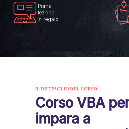
Prima
lezione
in regalo
IL DETTAGLIO DEL CORSO
Corso VBA per
impara a