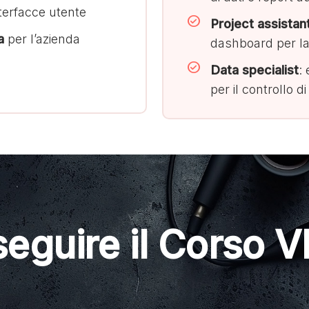
terfacce utente
Project assistan
a
per l’azienda
dashboard per la 
Data specialist
:
per il controllo 
eguire il Corso 