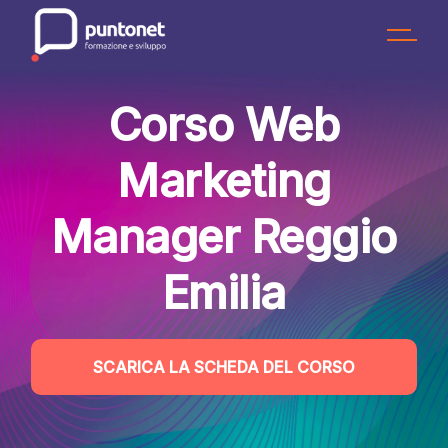
Skip
to
the
content
Corso Web
Marketing
Manager Reggio
Emilia
SCARICA LA SCHEDA DEL CORSO