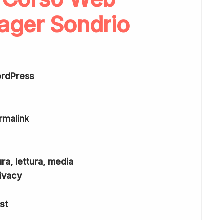
ager Sondrio
ordPress
rmalink
ura, lettura, media
rivacy
st