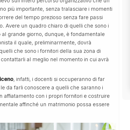
llievo sull’intero percorso organizzativo che un
rno più importante, senza tralasciare i momenti
ascorrere del tempo prezioso senza fare passi
vo. Avere un quadro chiaro di quelli che sono i
o al grande giorno, dunque, è fondamentale
onista il quale, preliminarmente, dovrà
elli che sono i fornitori della sua zona di
ontattarli al meglio nel momento in cui avrà
Piceno
, infatti, i docenti si occuperanno di far
le da farli conoscere a quelli che saranno i
 affiatamento con i propri fornitori e costruire
damentale affinché un matrimonio possa essere