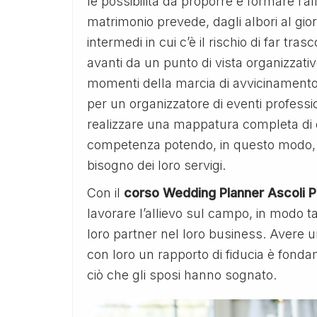
le possibilità da proporre e formare l’a
matrimonio prevede, dagli albori al gio
intermedi in cui c’è il rischio di far tr
avanti da un punto di vista organizzati
momenti della marcia di avvicinament
per un organizzatore di eventi professi
realizzare una mappatura completa di qu
competenza potendo, in questo modo, c
bisogno dei loro servigi.
Con il
corso Wedding Planner Ascoli 
lavorare l’allievo sul campo, in modo ta
loro partner nel loro business. Avere un
con loro un rapporto di fiducia è fon
ciò che gli sposi hanno sognato.